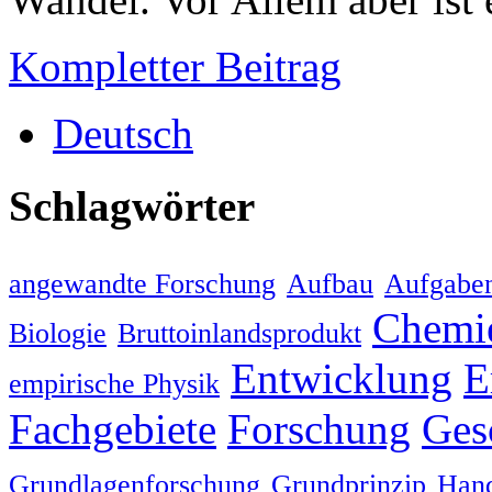
Kompletter Beitrag
Deutsch
Schlagwörter
angewandte Forschung
Aufbau
Aufgabe
Chemi
Biologie
Bruttoinlandsprodukt
Entwicklung
E
empirische Physik
Fachgebiete
Forschung
Ges
Grundlagenforschung
Grundprinzip
Han