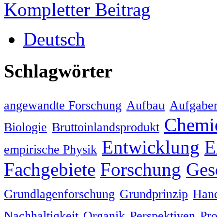
Kompletter Beitrag
Deutsch
Schlagwörter
angewandte Forschung
Aufbau
Aufgabe
Chemi
Biologie
Bruttoinlandsprodukt
Entwicklung
E
empirische Physik
Fachgebiete
Forschung
Ges
Grundlagenforschung
Grundprinzip
Han
Nachhaltigkeit
Organik
Perspektiven
Pro