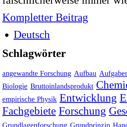
Kompletter Beitrag
Deutsch
Schlagwörter
angewandte Forschung
Aufbau
Aufgabe
Chemi
Biologie
Bruttoinlandsprodukt
Entwicklung
E
empirische Physik
Fachgebiete
Forschung
Ges
Grundlagenforschung
Grundprinzip
Han