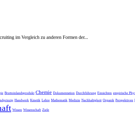
cruiting im Vergleich zu anderen Formen der...
Chemie
gie
Bruttoinlandsprodukt
Dokumentation
Durchführung
Einsichten
empirische Phy
ndprinzip
Handwerk
Kinetik
Lehre
Mathematik
Medizin
Nachhaltigkeit
Organik
Perspektiven
haft
Wissen
Wissenschaft
Ziele