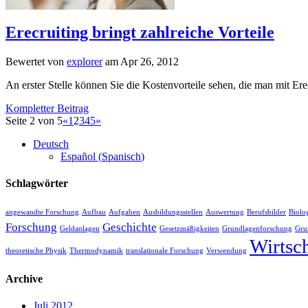
Erecruiting bringt zahlreiche Vorteile
Bewertet von
explorer
am Apr 26, 2012
An erster Stelle können Sie die Kostenvorteile sehen, die man mit Ere
Kompletter Beitrag
Seite 2 von 5
«
1
2
3
4
5
»
Deutsch
Español
(
Spanisch
)
Schlagwörter
angewandte Forschung
Aufbau
Aufgaben
Ausbildungsstellen
Auswertung
Berufsbilder
Biolo
Forschung
Geschichte
Geldanlagen
Gesetzmäßigkeiten
Grundlagenforschung
Gru
Wirtsc
theoretische Physik
Thermodynamik
translationale Forschung
Verwendung
Archive
Juli 2012