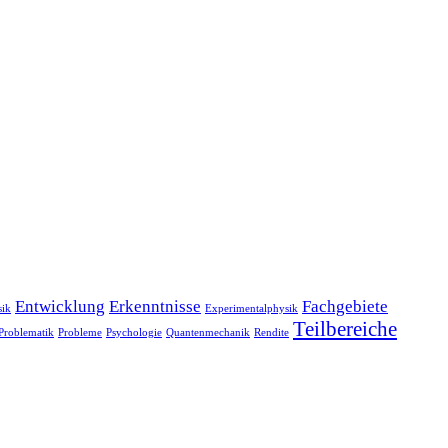
Entwicklung
Erkenntnisse
Fachgebiete
sik
Experimentalphysik
Teilbereiche
Problematik
Probleme
Psychologie
Quantenmechanik
Rendite